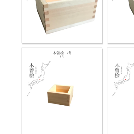
木曽桧 枡
８勺