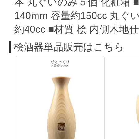
本 丸ぐいのみ５個 化粧箱 
140mm 容量約150cc 丸
約40cc ■材質 桧 内側
桧酒器単品販売はこちら
桧とっくり
木曽桧(ひのき)