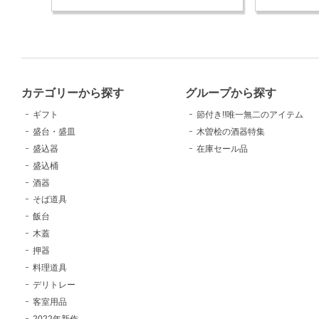
カテゴリーから探す
グループから探す
ギフト
節付き!!唯一無二のアイテム
盛台・盛皿
木曽桧の酒器特集
盛込器
在庫セール品
盛込桶
酒器
そば道具
飯台
木蓋
押器
料理道具
デリトレー
客室用品