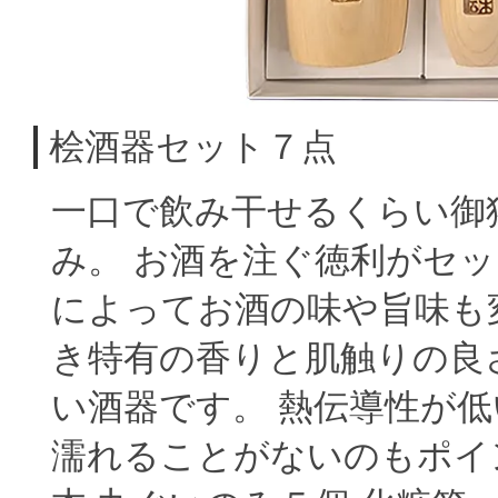
桧酒器セット７点
一口で飲み干せるくらい御
み。 お酒を注ぐ徳利がセッ
によってお酒の味や旨味も
き特有の香りと肌触りの良
い酒器です。 熱伝導性が
濡れることがないのもポイン