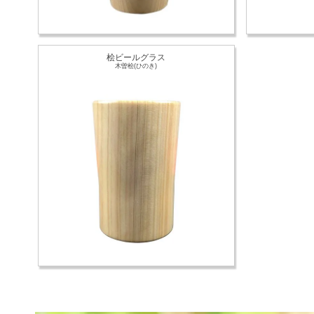
桧ビールグラス
木曽桧(ひのき)