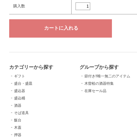
購入数
カテゴリーから探す
グループから探す
ギフト
節付き!!唯一無二のアイテム
盛台・盛皿
木曽桧の酒器特集
盛込器
在庫セール品
盛込桶
酒器
そば道具
飯台
木蓋
押器