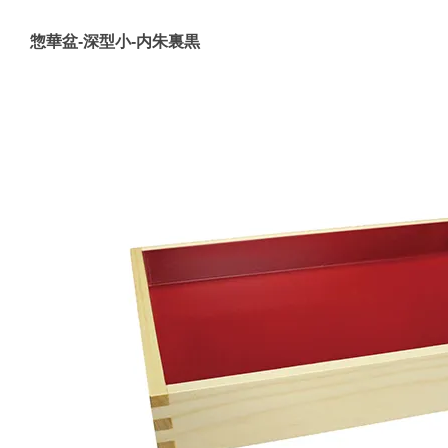
惣華盆-深型小-内朱裏黒