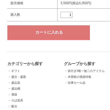
販売価格
5,500円(税込6,050円)
購入数
カテゴリーから探す
グループから探す
ギフト
節付き!!唯一無二のアイテム
盛台・盛皿
木曽桧の酒器特集
盛込器
在庫セール品
盛込桶
酒器
そば道具
飯台