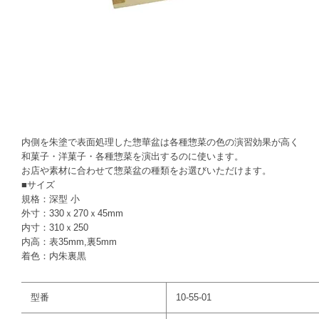
内側を朱塗で表面処理した惣華盆は各種惣菜の色の演習効果が高く
和菓子・洋菓子・各種惣菜を演出するのに使います。
お店や素材に合わせて惣菜盆の種類をお選びいただけます。
■サイズ
規格：深型 小
外寸：330ｘ270ｘ45mm
内寸：310ｘ250
内高：表35mm,裏5mm
着色：内朱裏黒
型番
10-55-01