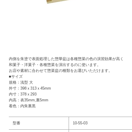
内側を朱塗で表面処理した惣華盆は各種惣菜の色の演習効果が高く
和菓子・洋菓子・各種惣菜を演出するのに使います。
お店や素材に合わせて惣菜盆の種類をお選びいただけます。
■サイズ
規格：浅型 大
外寸：398ｘ313ｘ45mm
内寸：378ｘ293
内高：表35mm,裏5mm
着色：内朱裏黒
型番
10-55-03