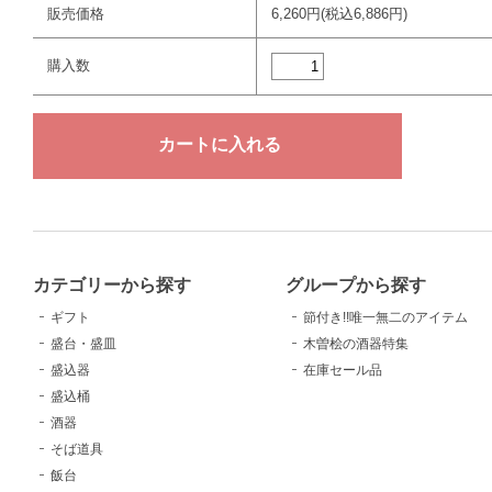
販売価格
6,260円(税込6,886円)
購入数
カテゴリーから探す
グループから探す
ギフト
節付き!!唯一無二のアイテム
盛台・盛皿
木曽桧の酒器特集
盛込器
在庫セール品
盛込桶
酒器
そば道具
飯台