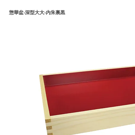
惣華盆-深型大大-内朱裏黒