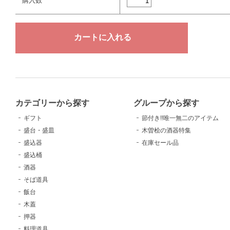
購入数
カテゴリーから探す
グループから探す
ギフト
節付き!!唯一無二のアイテム
盛台・盛皿
木曽桧の酒器特集
盛込器
在庫セール品
盛込桶
酒器
そば道具
飯台
木蓋
押器
料理道具