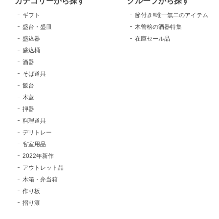
カテゴリーから探す
グループから探す
ギフト
節付き!!唯一無二のアイテム
盛台・盛皿
木曽桧の酒器特集
盛込器
在庫セール品
盛込桶
酒器
そば道具
飯台
木蓋
押器
料理道具
デリトレー
客室用品
2022年新作
アウトレット品
木箱・弁当箱
作り板
摺り漆